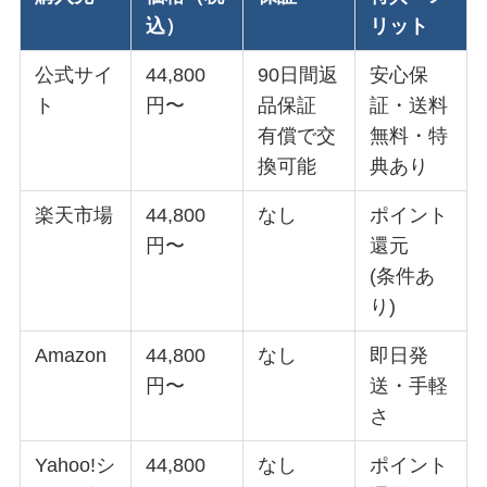
込）
リット
公式サイ
44,800
90日間返
安心保
ト
円〜
品保証
証・送料
有償で交
無料・特
換可能
典あり
楽天市場
44,800
なし
ポイント
円〜
還元
(条件あ
り)
Amazon
44,800
なし
即日発
円〜
送・手軽
さ
Yahoo!シ
44,800
なし
ポイント