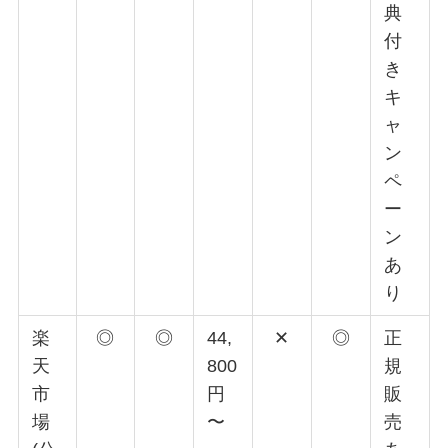
典
付
き
キ
ャ
ン
ペ
ー
ン
あ
り
楽
◎
◎
44,
✕
◎
正
天
800
規
市
円
販
場
〜
売