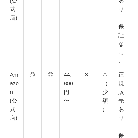
(公
あ
式
り
店)
。
保
証
な
し
。
Am
◎
◎
44,
✕
△
正
azo
800
（
規
n
円
少
販
(公
〜
額
売
式
）
あ
店)
り
。
保