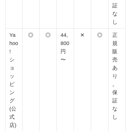
証
な
し
Ya
◎
◎
44,
✕
◎
正
hoo
800
規
!
円
販
シ
〜
売
ョ
あ
ッ
り
ピ
。
ン
保
グ
証
(公
な
式
し
店)