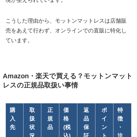
こうした理由から、モットンマットレスは店舗販
売をあえて行わず、オンラインでの直販に特化し
ています。
Amazon・楽天で買える？モットンマット
レスの正規品取扱い事情
購
取
正
価
返
ポ
特
入
扱
規
格
品
イ
徴
先
状
品
(税
保
ン
・
況
込)
証
ト
注