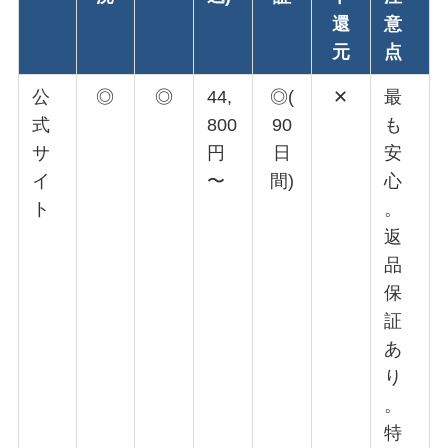
還
意
元
点
公
◎
◎
44,
◎(
✕
最
式
800
90
も
サ
円
日
安
イ
〜
間)
心
ト
。
返
品
保
証
あ
り
。
特