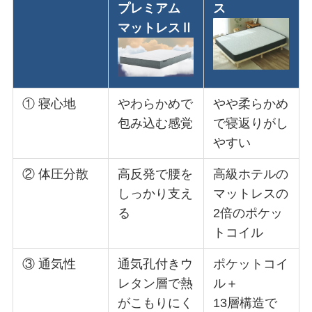
プレミアム
ス
マットレスⅡ
① 寝心地
やわらかめで
やや柔らかめ
包み込む感覚
で寝返りがし
やすい
② 体圧分散
高反発で腰を
高級ホテルの
しっかり支え
マットレスの
る
2倍のポケッ
トコイル
③ 通気性
通気孔付きウ
ポケットコイ
レタン層で熱
ル＋
がこもりにく
13層構造で