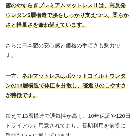
雲のやすらぎプレミアムマットレスⅡは、高反発
ウレタン5層構造で腰をしっかり支えつつ、柔らか
さと軽量さを兼ね備えています。
さらに日本製の安心感と価格の手頃さも魅力で
す。
一方、
ネルマットレスはポケットコイル＋ウレタ
ン
の
13層
構造
で体圧を分散し、寝返りのしやすさ
が特徴です。
加えて13層構造で通気性が高く、10年保証や120日
トライアルも用意されており、長期利用を前提に
選びたい人に適しています。