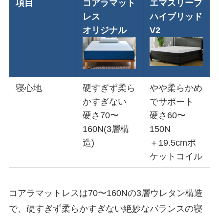
項目
コアラマット
エマスリープ
レス
ハイブリッド
オリジナル
V2
寝心地
硬すぎず柔ら
やや柔らかめ
かすぎない
でサポート
硬さ70〜
硬さ60〜
160N(3層構
150N
造)
＋19.5cmポ
ケットコイル
コアラマットレスは70〜160Nの3層ウレタン構造
で、硬すぎず柔らかすぎない絶妙なバランスの寝