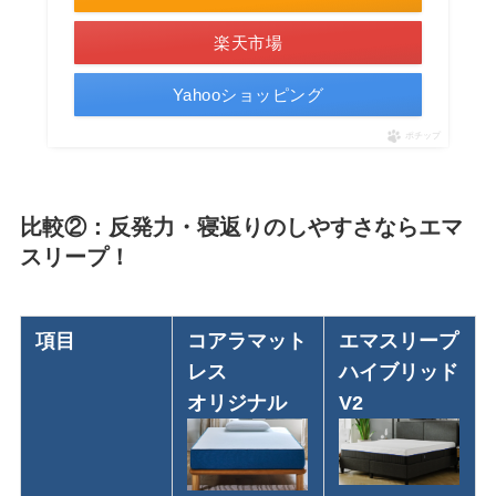
楽天市場
Yahooショッピング
ポチップ
比較②：反発力・寝返りのしやすさならエマ
スリープ！
項目
コアラマット
エマスリープ
レス
ハイブリッド
オリジナル
V2