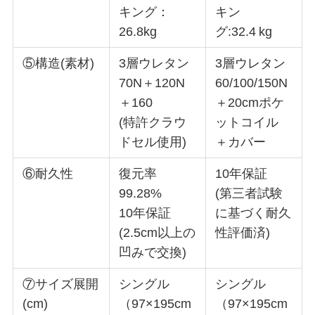
キング：
キン
26.8kg
グ:32.4 kg
⑤構造(素材)
3層ウレタン
3層ウレタン
70N＋120N
60/100/150N
＋160
＋20cmポケ
(特許クラウ
ットコイル
ドセル使用)
＋カバー
⑥耐久性
復元率
10年保証
99.28%
(第三者試験
10年保証
に基づく耐久
(2.5cm以上の
性評価済)
凹みで交換)
⑦サイズ展開
シングル
シングル
(cm)
（97×195cm
（97×195cm