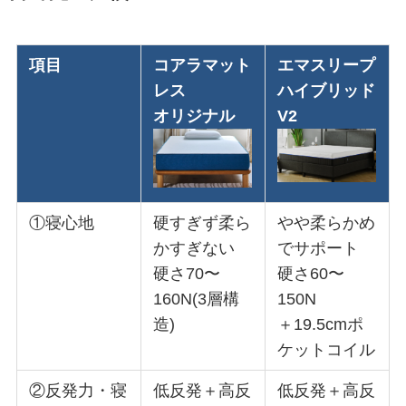
項目
コアラマット
エマスリープ
レス
ハイブリッド
オリジナル
V2
①寝心地
硬すぎず柔ら
やや柔らかめ
かすぎない
でサポート
硬さ70〜
硬さ60〜
160N(3層構
150N
造)
＋19.5cmポ
ケットコイル
②反発力・寝
低反発＋高反
低反発＋高反